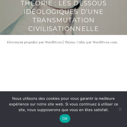
THÉORIE : LES DESSOUS
i
t
IDÉOLOGIQUES D’UNE
p
é
a
r
TRANSMUTATION
l
a
CIVILISATIONNELLE
l
e
Fièrement propulsé par WordPress
|
Thème Cubic par
WordPress.com
.
Nous utilisons des cookies pour vous garantir la meilleure
expérience sur notre site web. Si vous continuez à utiliser ce
site, nous supposerons que vous en êtes satisfait.
OK