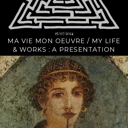
→
15/07/2024
MA VIE MON OEUVRE / MY LIFE
& WORKS : A PRESENTATION
L
i
r
e
l
a
s
u
i
t
e