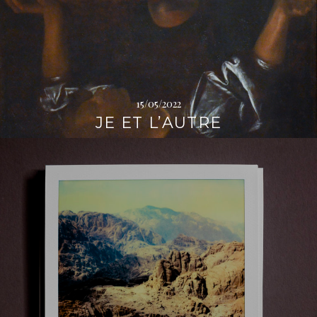
→
15/05/2022
JE ET L’AUTRE
L
i
r
e
l
a
s
u
i
t
e