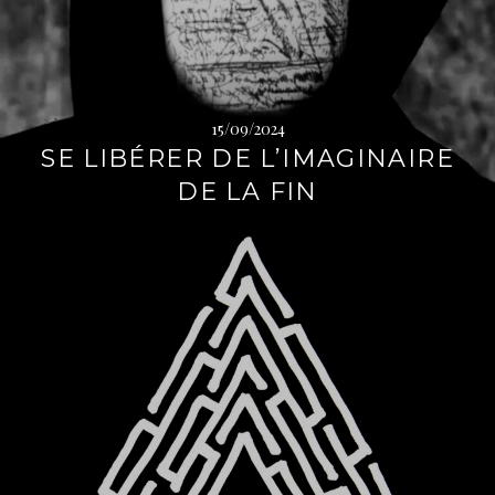
→
15/09/2024
SE LIBÉRER DE L’IMAGINAIRE
DE LA FIN
L
i
r
e
l
a
s
u
i
t
e