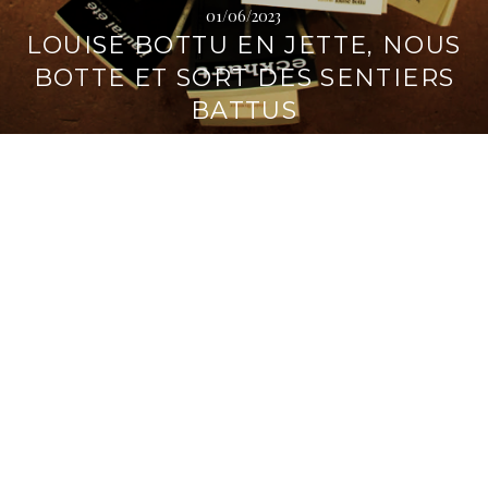
01/06/2023
i
LOUISE BOTTU EN JETTE, NOUS
p
a
BOTTE ET SORT DES SENTIERS
l
BATTUS