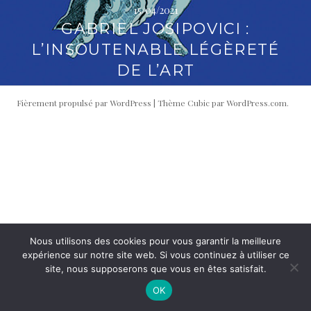
15/04/2021
i
t
GABRIEL JOSIPOVICI :
p
é
a
r
L’INSOUTENABLE LÉGÈRETÉ
l
a
DE L’ART
l
e
Fièrement propulsé par WordPress
|
Thème Cubic par
WordPress.com
.
Nous utilisons des cookies pour vous garantir la meilleure
expérience sur notre site web. Si vous continuez à utiliser ce
site, nous supposerons que vous en êtes satisfait.
OK