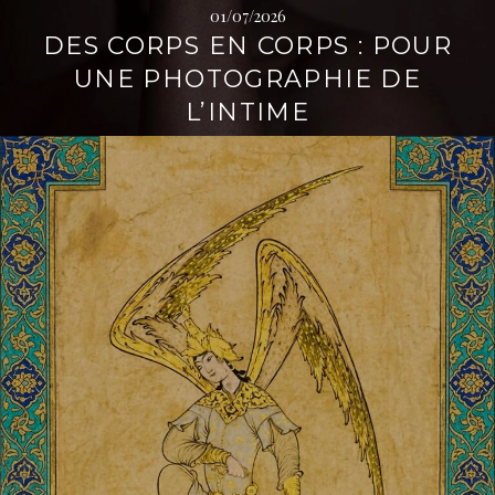
01/07/2026
i
t
DES CORPS EN CORPS : POUR
p
é
a
r
UNE PHOTOGRAPHIE DE
l
a
L’INTIME
l
L
e
i
r
e
l
a
s
u
i
t
e
→