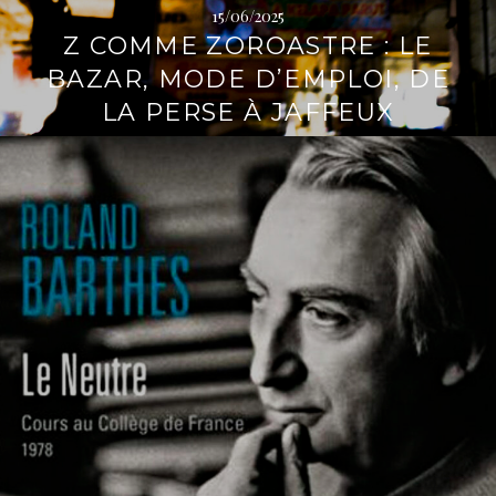
15/06/2025
Z COMME ZOROASTRE : LE
BAZAR, MODE D’EMPLOI, DE
LA PERSE À JAFFEUX
L
i
r
e
l
a
s
u
i
t
e
→