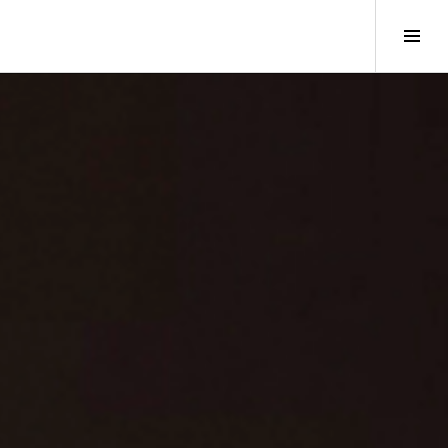
A
c
t
i
v
e
r
l
a
c
o
l
o
n
n
e
l
a