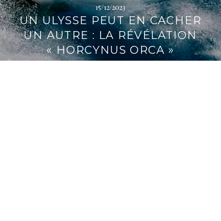
15/12/2023
i
UN ULYSSE PEUT EN CACHER
p
a
UN AUTRE : LA RÉVÉLATION
l
« HORCYNUS ORCA »