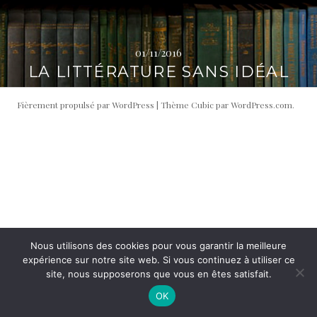
i
t
p
é
a
r
01/11/2016
l
a
LA LITTÉRATURE SANS IDÉAL
l
e
Fièrement propulsé par WordPress
|
Thème Cubic par
WordPress.com
.
Nous utilisons des cookies pour vous garantir la meilleure
expérience sur notre site web. Si vous continuez à utiliser ce
site, nous supposerons que vous en êtes satisfait.
OK