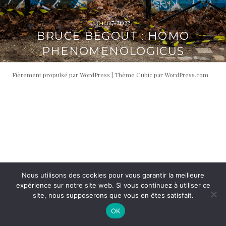
i
t
p
é
01/07/2022
a
r
BRUCE BÉGOUT : HOMO
l
a
PHENOMENOLOGICUS
l
e
Fièrement propulsé par WordPress
|
Thème Cubic par
WordPress.com
.
Nous utilisons des cookies pour vous garantir la meilleure
expérience sur notre site web. Si vous continuez à utiliser ce
site, nous supposerons que vous en êtes satisfait.
OK