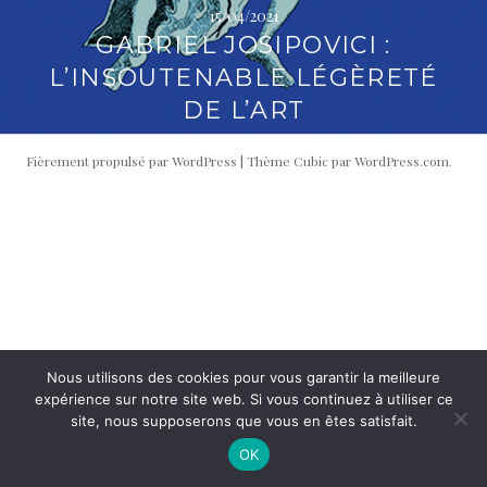
15/04/2021
i
t
GABRIEL JOSIPOVICI :
p
é
a
r
L’INSOUTENABLE LÉGÈRETÉ
l
a
DE L’ART
l
e
Fièrement propulsé par WordPress
|
Thème Cubic par
WordPress.com
.
Nous utilisons des cookies pour vous garantir la meilleure
expérience sur notre site web. Si vous continuez à utiliser ce
site, nous supposerons que vous en êtes satisfait.
OK