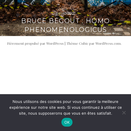
i
t
p
é
01/07/2022
a
r
BRUCE BÉGOUT : HOMO
l
a
PHENOMENOLOGICUS
l
e
Fièrement propulsé par WordPress
|
Thème Cubic par
WordPress.com
.
Nous utilisons des cookies pour vous garantir la meilleure
expérience sur notre site web. Si vous continuez à utiliser ce
site, nous supposerons que vous en êtes satisfait.
OK