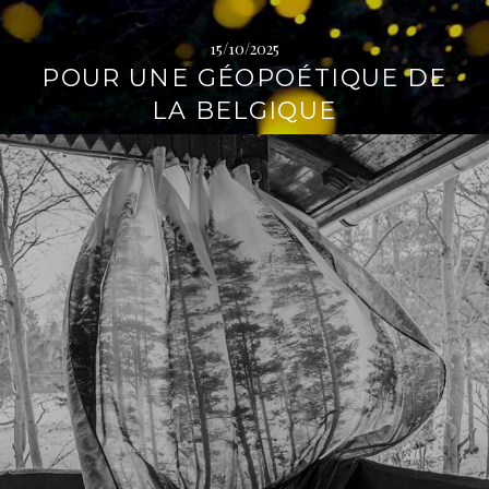
15/10/2025
POUR UNE GÉOPOÉTIQUE DE
LA BELGIQUE
L
i
r
e
l
a
s
u
i
t
e
→