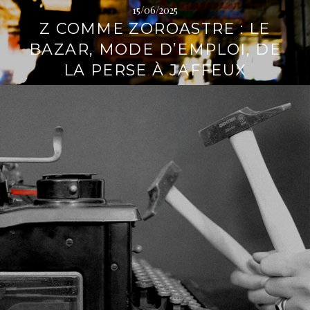
15/06/2025
Z COMME ZOROASTRE : LE
BAZAR, MODE D’EMPLOI, DE
LA PERSE À JAFFEUX
L
i
r
e
l
a
s
u
i
t
e
→