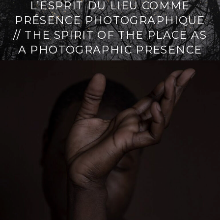
L’ESPRIT DU LIEU COMME
i
t
PRÉSENCE PHOTOGRAPHIQUE
p
é
a
r
// THE SPIRIT OF THE PLACE AS
l
a
A PHOTOGRAPHIC PRESENCE
l
L
e
i
r
e
l
a
s
u
i
t
e
→