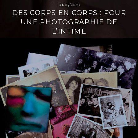
01/07/2026
DES CORPS EN CORPS : POUR
UNE PHOTOGRAPHIE DE
L’INTIME
L
i
r
e
l
a
s
u
i
t
e
→