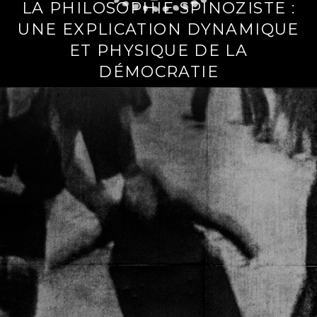
LA PHILOSOPHIE SPINOZISTE :
UNE EXPLICATION DYNAMIQUE
ET PHYSIQUE DE LA
DÉMOCRATIE
L
i
r
e
l
a
s
u
i
t
e
→