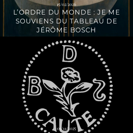
15/02/2026
L’ORDRE DU MONDE : JE ME
SOUVIENS DU TABLEAU DE
JÉRÔME BOSCH
L
i
r
e
l
a
s
u
i
t
e
→
01/11/2025