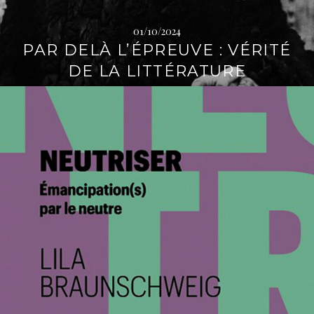
01/10/2024
PAR DELÀ L’ÉPREUVE : VÉRITÉ
DE LA LITTÉRATURE
L
i
r
e
l
a
s
u
i
t
e
→