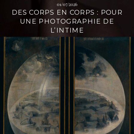
01/07/2026
DES CORPS EN CORPS : POUR
UNE PHOTOGRAPHIE DE
L’INTIME
L
i
r
e
l
a
s
u
i
t
e
→