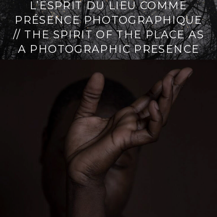
L’ESPRIT DU LIEU COMME
i
t
PRÉSENCE PHOTOGRAPHIQUE
p
é
a
r
// THE SPIRIT OF THE PLACE AS
l
a
A PHOTOGRAPHIC PRESENCE
l
L
e
i
r
e
l
a
s
u
i
t
e
→