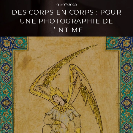
01/07/2026
i
t
DES CORPS EN CORPS : POUR
p
é
a
r
UNE PHOTOGRAPHIE DE
l
a
L’INTIME
l
L
e
i
r
e
l
a
s
u
i
t
e
→