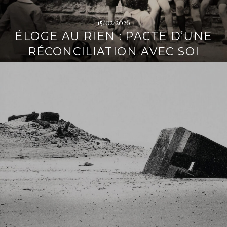
15/02/2026
ÉLOGE AU RIEN : PACTE D’UNE
RÉCONCILIATION AVEC SOI
L
i
r
e
l
a
s
u
i
t
e
→