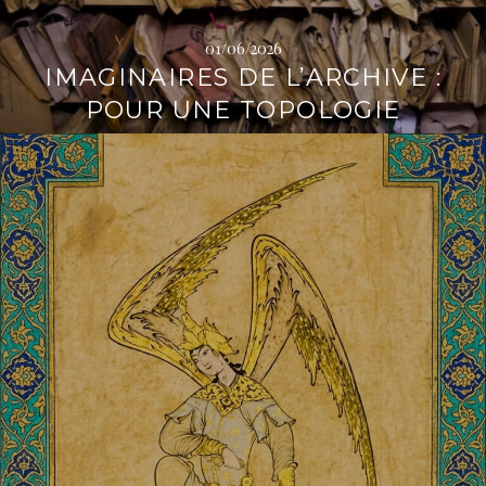
01/06/2026
IMAGINAIRES DE L’ARCHIVE :
POUR UNE TOPOLOGIE
L
i
r
e
l
a
s
u
i
t
e
→